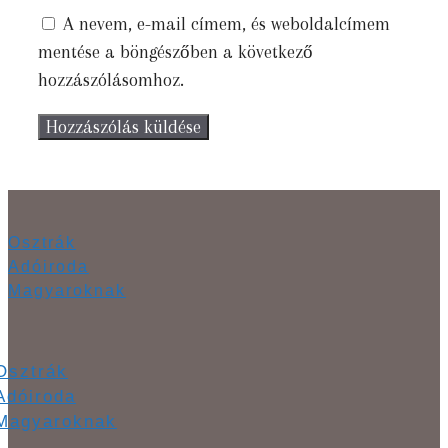
A nevem, e-mail címem, és weboldalcímem
mentése a böngészőben a következő
hozzászólásomhoz.
Osztrák
Adóiroda
Magyaroknak
Osztrák
Adóiroda
Magyaroknak