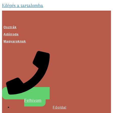
Kilépés a tartalomba
Osztrák
Adóiroda
Magyaroknak
Felhívom
Főoldal