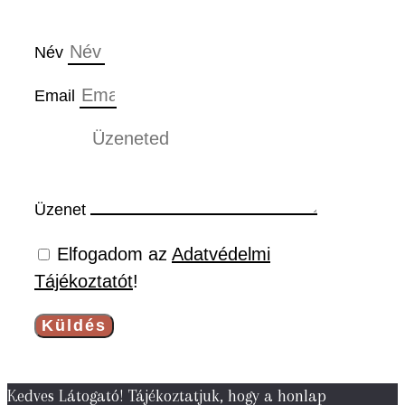
Név
Email
Üzenet
Elfogadom az
Adatvédelmi
Tájékoztatót
!
Küldés
Kedves Látogató! Tájékoztatjuk, hogy a honlap