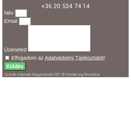
+36 20 534 74 14
Név
Email
Üzeneted
Elfogadom az
Adatvédelmi Tájékoztatót
!
Küldés
Osztrák Adóiroda Magyaroknak 2021 © Minden jog fenntartva
Köszönjük az üzeneted,
hamarosan jelentkezni
fogunk!